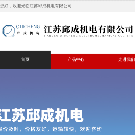
您好，欢迎光临江苏邱成机电有限公司
首页
产品中心
走进我们