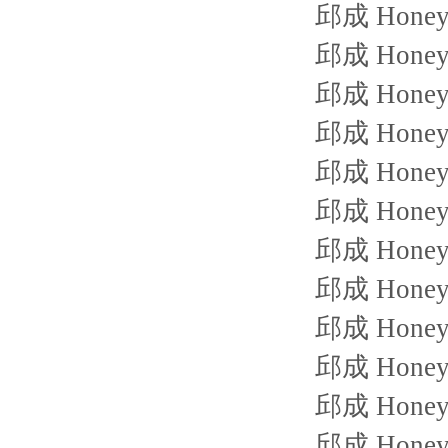
邱成 Honeywe
邱成 Honeywe
邱成 Honeywe
邱成 Honeywe
邱成 Honeywe
邱成 Honeywe
邱成 Honeywe
邱成 Honeywe
邱成 Honeywe
邱成 Honeywe
邱成 Honeywe
邱成 Honeywe