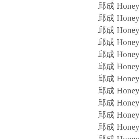
邱成 Honeyw
邱成 Honeyw
邱成 Honeywe
邱成 Honeywe
邱成 Honeywe
邱成 Honeywe
邱成 Honeywe
邱成 Honeywe
邱成 Honeywe
邱成 Honeywe
邱成 Honeywe