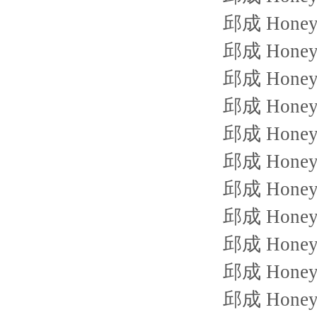
邱成 Honeywe
邱成 Honeywe
邱成 Honeywe
邱成 Honeywe
邱成 Honeywe
邱成 Honeywe
邱成 Honeywe
邱成 Honeywe
邱成 Honeywe
邱成 Honeywe
邱成 Honeywe