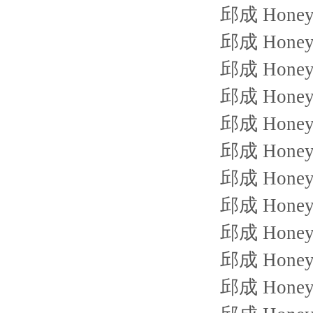
邱成 Honeywe
邱成 Honeywe
邱成 Honeywe
邱成 Honeywe
邱成 Honeywe
邱成 Honeyw
邱成 Honeywe
邱成 Honeywe
邱成 Honeywe
邱成 Honeywe
邱成 Honeywe