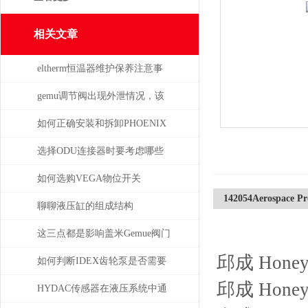
相关文章
eltherm恒温器维护保养注意事
项
gemu调节阀出现外泄情况，该
如何处理
如何正确安装和拆卸PHOENIX
菲尼克斯连接器？
选择ODU连接器时要考虑哪些
因素？
如何选购VEGA物位开关
142054Aerospace Pr
聊聊液压缸的组成结构
这三点都是影响盖米Gemue阀门
邱成 Honeywe
价格的主要因素
如何判断IDEX齿轮泵是否需要
邱成 Honeywe
维修或更换部件？
HYDAC传感器在液压系统中通