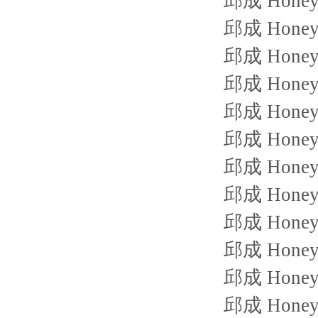
邱成 Honeywe
邱成 Honeywe
邱成 Honeywe
邱成 Honeywe
邱成 Honeywe
邱成 Honeywe
邱成 Honeywe
邱成 Honeywe
邱成 Honeywe
邱成 Honeywe
邱成 Honeywe
邱成 Honeywe