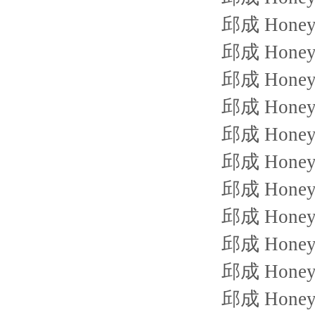
邱成 Honeywe
邱成 Honeywe
邱成 Honeywe
邱成 Honeyw
邱成 Honeywe
邱成 Honeywe
邱成 Honeywe
邱成 Honeywe
邱成 Honeywe
邱成 Honeywe
邱成 Honeywe