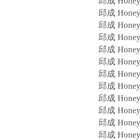
邱成 Honeywe
邱成 Honeywe
邱成 Honeywe
邱成 Honeywe
邱成 Honeywe
邱成 Honeywe
邱成 Honeywe
邱成 Honeywe
邱成 Honeywe
邱成 Honeywe
邱成 Honeyw
邱成 Honeywe