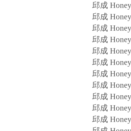
邱成 Honeywe
邱成 Honeywe
邱成 Honeywe
邱成 Honeywe
邱成 Honeywe
邱成 Honeyw
邱成 Honeyw
邱成 Honeywe
邱成 Honeywe
邱成 Honeywe
邱成 Honeywe
邱成 Honeywe