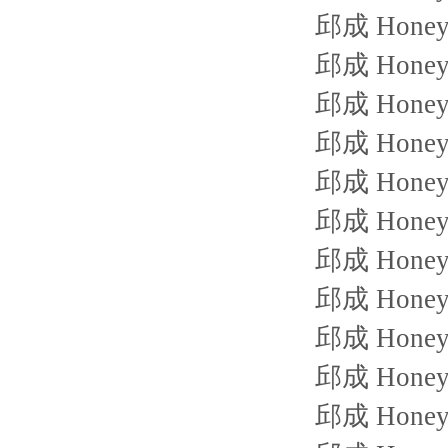
邱成 Honeywe
邱成 Honeywe
邱成 Honeywe
邱成 Honeywe
邱成 Honeywe
邱成 Honeywe
邱成 Honeywe
邱成 Honeywe
邱成 Honeywe
邱成 Honeywe
邱成 Honeywe