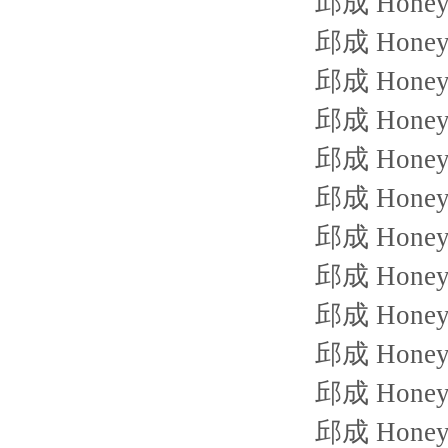
邱成 Honeywe
邱成 Honeywe
邱成 Honeyw
邱成 Honeyw
邱成 Honeywe
邱成 Honeywe
邱成 Honeyw
邱成 Honeywe
邱成 Honeyw
邱成 Honeyw
邱成 Honeywe
邱成 Honeywe