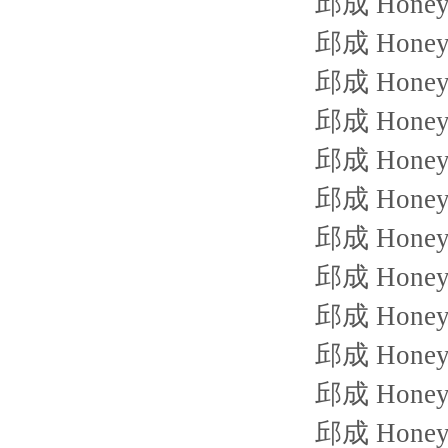
邱成 Honeyw
邱成 Honeyw
邱成 Honeywe
邱成 Honeywe
邱成 Honeywe
邱成 Honeywe
邱成 Honeywe
邱成 Honeywe
邱成 Honeywe
邱成 Honeywe
邱成 Honeywe
邱成 Honeywe