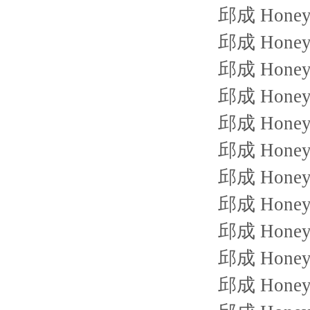
邱成 Honeyw
邱成 Honeywe
邱成 Honeywe
邱成 Honeywe
邱成 Honeywe
邱成 Honeywe
邱成 Honeywe
邱成 Honeywe
邱成 Honeywe
邱成 Honeywe
邱成 Honeywe