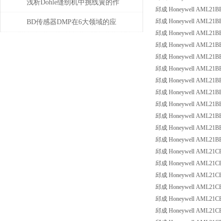
位移测量和主轴控制
浅析Dohle缝纫机中挑线簧的作
邱成 Honeywell AML21BBA3
用
邱成 Honeywell AML21BBA3
BD传感器DMP在6大领域的应
邱成 Honeywell AML21BBA3
用分析
邱成 Honeywell AML21BBA3
邱成 Honeywell AML21BBA3
邱成 Honeywell AML21BBA3
邱成 Honeywell AML21BBA3
邱成 Honeywell AML21BBA3
邱成 Honeywell AML21BBA3
邱成 Honeywell AML21BBA3
邱成 Honeywell AML21BBA3
邱成 Honeywell AML21BBA3
邱成 Honeywell AML21CBA2
邱成 Honeywell AML21CBA2
邱成 Honeywell AML21CBA2
邱成 Honeywell AML21CBA2
邱成 Honeywell AML21CBA2
邱成 Honeywell AML21CBA2