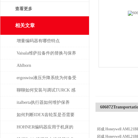
查看更多
相关文章
增量编码器有哪些特点
Vaisala维萨拉备件的替换与保养
指南
Ahlborn
ergoswiss液压升降系统为何备受
青睐？
聊聊如何安装与调试TURCK 感
应开关
italberta执行器如何维护保养
606072Transportati
如何判断IDEX齿轮泵是否需要
维修或更换部件？
HOHNER编码器应用于机床的
邱成 Honeywell AML21BBA2
邱成 Honeywell AML21BBA2