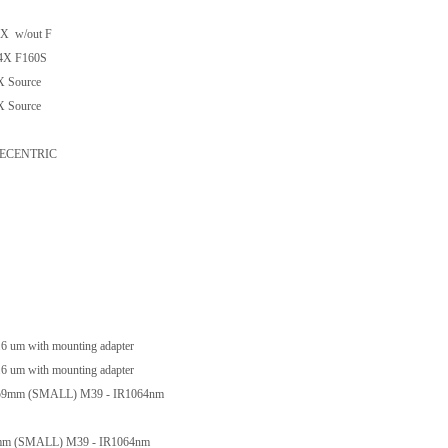
X w/out F
4X F160S
 Source
 Source
3 ECENTRIC
um with mounting adapter
um with mounting adapter
T59mm (SMALL) M39 - IR1064nm
8mm (SMALL) M39 - IR1064nm