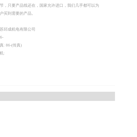
节，只要产品线还在，国家允许进口，我们几乎都可以为
户买到需要的产品。
苏邱成机电有限公司
86-
真: 86-(传真)
机: