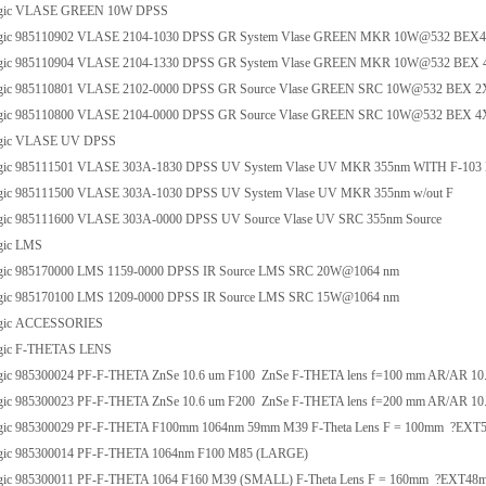
gic VLASE GREEN 10W DPSS
gic 985110902 VLASE 2104-1030 DPSS GR System Vlase GREEN MKR 10W@532 BEX4
gic 985110904 VLASE 2104-1330 DPSS GR System Vlase GREEN MKR 10W@532 BEX 
ic 985110801 VLASE 2102-0000 DPSS GR Source Vlase GREEN SRC 10W@532 BEX 2X
ic 985110800 VLASE 2104-0000 DPSS GR Source Vlase GREEN SRC 10W@532 BEX 4X
gic VLASE UV DPSS
gic 985111501 VLASE 303A-1830 DPSS UV System Vlase UV MKR 355nm WITH F-10
ic 985111500 VLASE 303A-1030 DPSS UV System Vlase UV MKR 355nm w/out F
ic 985111600 VLASE 303A-0000 DPSS UV Source Vlase UV SRC 355nm Source
gic LMS
ic 985170000 LMS 1159-0000 DPSS IR Source LMS SRC 20W@1064 nm
ic 985170100 LMS 1209-0000 DPSS IR Source LMS SRC 15W@1064 nm
gic ACCESSORIES
gic F-THETAS LENS
ic 985300024 PF-F-THETA ZnSe 10.6 um F100 ZnSe F-THETA lens f=100 mm AR/AR 10.6 
ic 985300023 PF-F-THETA ZnSe 10.6 um F200 ZnSe F-THETA lens f=200 mm AR/AR 10.6 
ic 985300029 PF-F-THETA F100mm 1064nm 59mm M39 F-Theta Lens F = 100mm ?EX
gic 985300014 PF-F-THETA 1064nm F100 M85 (LARGE)
ic 985300011 PF-F-THETA 1064 F160 M39 (SMALL) F-Theta Lens F = 160mm ?EXT4