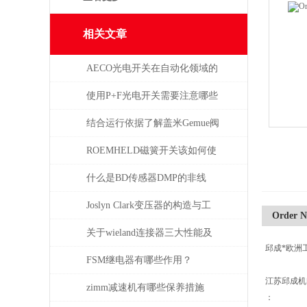
相关文章
AECO光电开关在自动化领域的
与应用
使用P+F光电开关需要注意哪些
问题？
结合运行依据了解盖米Gemue阀
门
ROEMHELD磁簧开关该如何使
干簧吸合？
什么是BD传感器DMP的非线
性，怎么产生的？
Joslyn Clark变压器的构造与工
Order 
作原理
关于wieland连接器三大性能及
邱成*欧洲
重要性
FSM继电器有哪些作用？
江苏邱成
zimm减速机有哪些保养措施
：