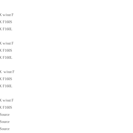
 w/out F
X F160S
X F160L
 w/out F
X F160S
X F160L
X w/out F
X F160S
X F160L
 w/out F
X F160S
Source
Source
Source