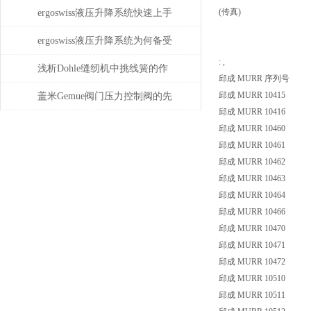
重要性
(传真)
ergoswiss液压升降系统快速上手
指南
ergoswiss液压升降系统为何备受
: ,
青睐？
浅析Dohle缝纫机中挑线簧的作
邱成 MURR 序列号
用
邱成 MURR 10415
盖米Gemue阀门压力控制阀的先
邱成 MURR 10416
导式气动方案：如何用小块头
邱成 MURR 10460
邱成 MURR 10461
电磁阀驱动大执行器
邱成 MURR 10462
邱成 MURR 10463
邱成 MURR 10464
邱成 MURR 10466
邱成 MURR 10470
邱成 MURR 10471
邱成 MURR 10472
邱成 MURR 10510
邱成 MURR 10511