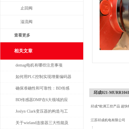
止回阀
溢流阀
查看更多
相关文章
demag电机有哪些注意事项
如何用PLC控制实现增量编码器
的定位功能？
确保准确性和可靠性：BD传感
邱成021-MURR104
器使用必读指南
BD传感器DMP在6大领域的应
邱成*欧洲工控产品 超快
用分析
Joslyn Clark变压器的构造与工
江苏邱成机电有限公司
作原理
关于wieland连接器三大性能及
：