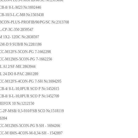
UBCON-PLUS-PROFIB/90/SC Nr.2313698
CB-8/ 8-L-M23 Nr.1692446
CB-10/3-L-C-M8 Nr.1503438
UBCON-PLUS-PROFIB/90/PG/SC Nr.2313708
L-CP-3C-350 2859547
M 1X2- 12DC Nr.2838597
KM-D 9 SUB/B Nr.2281186
ACC-M12FS-5CON-PG 7-1662298
ACC-M12MS-5CON-PG 7-1662256
IL AI 2/SF-ME 2863944
 IL 24 DO 8-PAC 2861289
ACC-M12FS-4CON-PG 7-SH Nr.1694295
CB-4/ 8-L-10,0PUR SCO P Nr.1452615
CB-8/ 8-L-10,0PUR SCO P Nr.1452709
REFOX 10 Nr.1212150
C-2P-MSB/ 0,5-910/FSB SCO Nr.1518119
66394
ACC-M12MS-5CON-PG 9-SH - 1694266
ACC-M 8MS-4CON-M-0,34-SH - 1542897