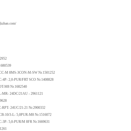
gkzhan.com/
42952
1680539
ACC-M 8MS-3CON-M-SW Nr.1501252
C-4P- 2,0-PUR/FRT SCO Nr.1408828
OT-M8 Nr.1682540
L-MR- 24DC/21AU - 2961121
69628
C-RPT- 24UC/21-21 Nr.2900332
CB-10/3-L- 5,0PUR-M8 Nr.1516072
C-3P- 5,0-PUR/M 8FR Nr.1669631
21261