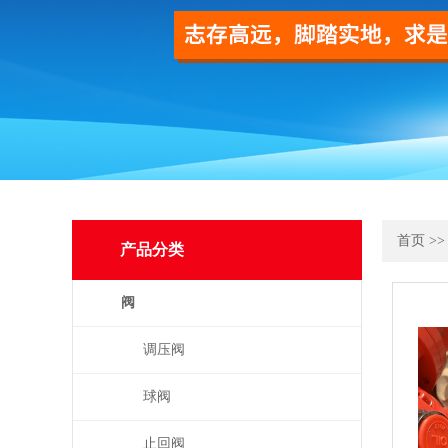
首页
>
产品分类
阀
调压阀
球阀
止回阀