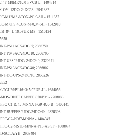
C-4P-M8MR/10,0-PVCB-L - 1404714
K-OV- 12DC/ 24DC/ 3 - 2941387
ACC-M12MS-8CON-PG 9-SH - 1511857
CC-M 8FS-4CON-M-0,34-SH - 1542910
CB- 8/4-L-10,0PUR-M8 - 1516124
55658
INT-PS/ 1AC/24DC/ 5; 2866750
INT-PS/ 3AC/24DC/10; 2866705
INT-UPS/ 24DC/ 24DC/40; 2320241
INT-PS/ 3AC/24DC/40; 2866802
INT-DC-UPS/24DC/10; 2866226
42952
K-TGUM/BL16+3/ 5,0PUR-U - 1684056
SI-MOS-DNET CAN/FO 850/BM - 2708083
S-PPC-C1-RJ45-MNNA-PG9-4Q5-B - 1405141
INT-BUFFER/24DC/24DC/40 - 2320393
S-PPC-C2-PC67-MNNA - 1404045
S-PPC-C2-MSTB-MNNA-P13-A5-SP - 1608074
-D/SC/LA/YE - 2963404