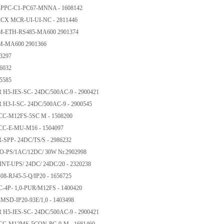
S-PPC-C1-PC67-MNNA - 1608142
ACX MCR-UI-UI-NC - 2811446
EM-ETH-RS485-MA600 2901374
EM-MA600 2901366
73297
56032
15585
R H5-IES-SC- 24DC/500AC-9 - 2900421
R H3-I-SC- 24DC/500AC-9 - 2900545
CC-M12FS-5SC M - 1508200
CC-E-MU-M16 - 1504097
R-SPP- 24DC/TS/S - 2986232
O-PS/1AC/12DC/ 30W Nr.2902998
INT-UPS/ 24DC/ 24DC/20 - 2320238
08-RJ45-5-Q/IP20 - 1656725
C-4P- 1,0-PUR/M12FS - 1400420
-MSD-IP20-93E/1,0 - 1403498
R H5-IES-SC- 24DC/500AC-9 - 2900421