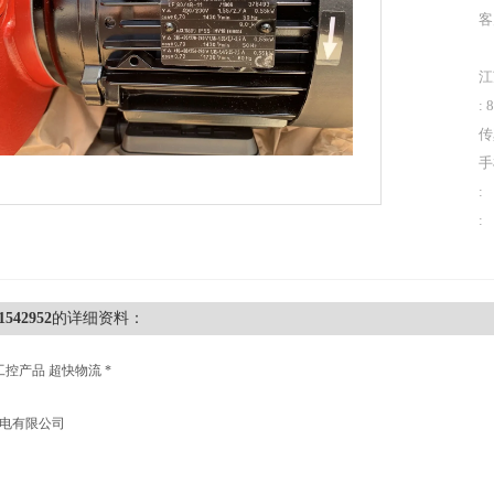
客
江
: 
传
手
:
:
1542952
的详细资料：
工控产品 超快物流 *
机电有限公司