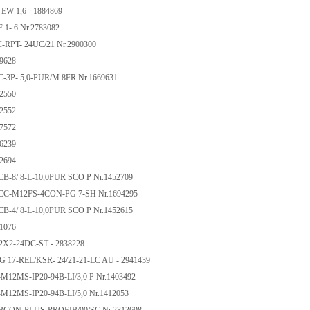
-EW 1,6 - 1884869
 1- 6 Nr.2783082
C-RPT- 24UC/21 Nr.2900300
69628
C-3P- 5,0-PUR/M 8FR Nr.1669631
12550
12552
07572
66239
12694
CB-8/ 8-L-10,0PUR SCO P Nr.1452709
ACC-M12FS-4CON-PG 7-SH Nr.1694295
CB-4/ 8-L-10,0PUR SCO P Nr.1452615
81076
 2X2-24DC-ST - 2838228
G 17-REL/KSR- 24/21-21-LC AU - 2941439
-M12MS-IP20-94B-LI/3,0 P Nr.1403492
-M12MS-IP20-94B-LI/5,0 Nr.1412053