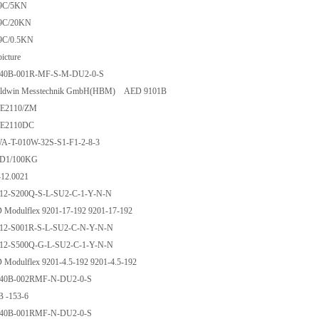
C/5KN
C/20KN
C/0.5KN
cture
0B-001R-MF-S-M-DU2-0-S
Baldwin Messtechnik GmbH(HBM) AED 9101B
2110/ZM
E2110DC
T-010W-32S-S1-F1-2-8-3
1/100KG
2.0021
-S200Q-S-L-SU2-C-1-Y-N-N
dulflex 9201-17-192 9201-17-192
-S001R-S-L-SU2-C-N-Y-N-N
-S500Q-G-L-SU2-C-1-Y-N-N
dulflex 9201-4.5-192 9201-4.5-192
0B-002RMF-N-DU2-0-S
-153-6
0B-001RMF-N-DU2-0-S