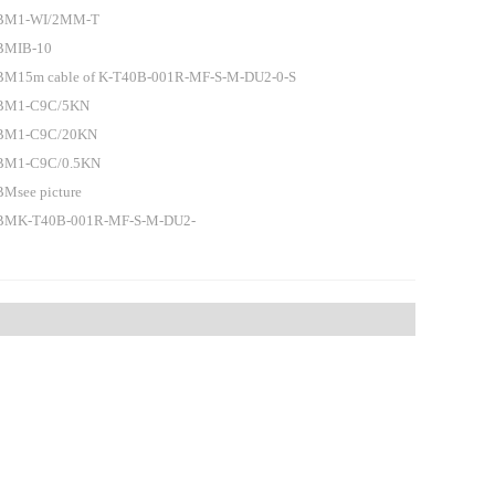
BM1-WI/2MM-T
BMIB-10
M15m cable of K-T40B-001R-MF-S-M-DU2-0-S
BM1-C9C/5KN
BM1-C9C/20KN
BM1-C9C/0.5KN
Msee picture
BMK-T40B-001R-MF-S-M-DU2-