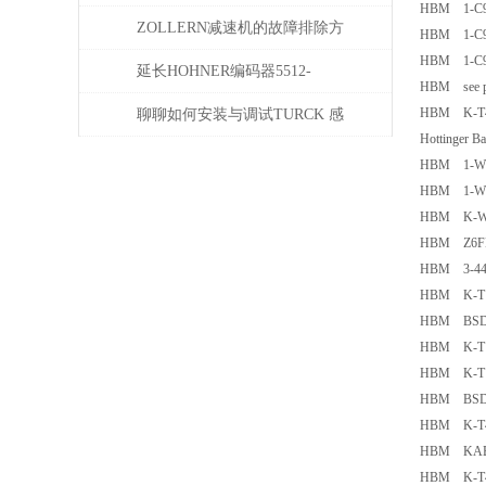
HBM 1-C9
势
器使用必读指南
ZOLLERN减速机的故障排除方
HBM 1-C9
HBM 1-C9
法有哪些
延长HOHNER编码器5512-
HBM see pi
05FR-0800使用寿命的保养秘诀
HBM K-T4
聊聊如何安装与调试TURCK 感
Hottinger 
应开关
HBM 1-WE
HBM 1-W
HBM K-WA-
HBM Z6FD
HBM 3-441
HBM K-T12
HBM BSD Mo
HBM K-T12
HBM K-T12
HBM BSD Mo
HBM K-T4
HBM KAB 
HBM K-T4