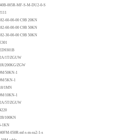
0B-005R-MF-S-M-DU2-0-S
111
-60-00-00 C9B 20KN
-60-00-00 C9B 50KN
-30-00-00 C9B 50KN
E301
ED9301B
A/1T/ZGUW
R/200KG/ZGW
M/50KN-1
M/5KN-1
8/1MN
M/10KN-1
A/5T/ZGUW
220
B/100KN
-1KN
FM-050R-mf-s-m-su2-1-s