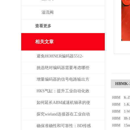
溢流阀
查看更多
相关文章
避免HOHNER编码器5512-
05FR-0800损坏的5个常见操作
挑选绝对编码器需要考虑哪些
误区
问题
增量编码器的信号电路输出方
HBMK-Z
式
HKS气缸：提升工业自动化效
HBM K-Z6-
率的关键组件
如何延长ABM减速机轴承的使
HBM 1-KA
HBM 1-W
用寿命
探究wieland连接器在工业自动
HBM IB-1
化系统中的即插即用与应用优
HBM 15m c
确保准确性和可靠性：BD传感