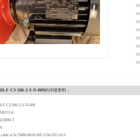
H
H
HB
H
H
H
HB
H
6-F-C3-500-2-S-N-009
的详细资料：
F-C3-500-2-S-N-009
B153-6
I/2MM-T
0
able of K-T40B-001R-MF-S-M-DU2-0-S