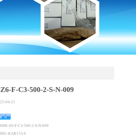
6-F-C3-500-2-S-N-009
25-04-21
MK-Z6-F-C3-500-2-S-N-009
BM1-KAB153-6