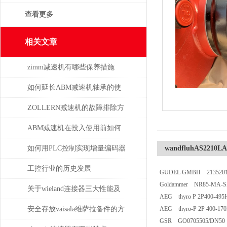
查看更多
相关文章
zimm减速机有哪些保养措施
如何延长ABM减速机轴承的使
用寿命
ZOLLERN减速机的故障排除方
法有哪些
ABM减速机在投入使用前如何
安装
如何用PLC控制实现增量编码器
wandfluhAS2210LA
的定位功能？
工控行业的历史发展
GUDEL GMBH 213520
Goldammer NR85-MA-SR
关于wieland连接器三大性能及
AEG thyro P 2P400-49
重要性
安全存放vaisala维萨拉备件的方
AEG thyro-P 2P 400-17
GSR GO0705505/DN50