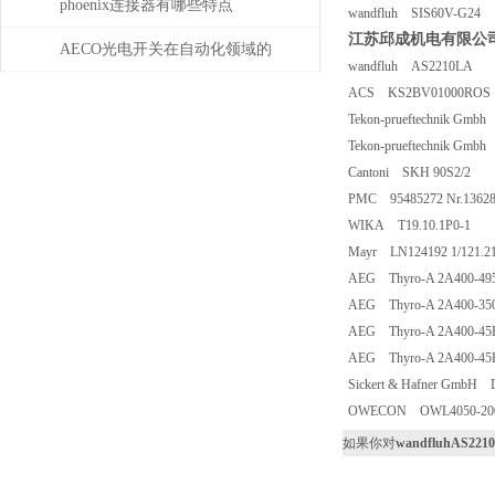
法，赶紧收藏！
phoenix连接器有哪些特点
wandfluh SIS60V-G24
江苏邱成机电有限公司
AECO光电开关在自动化领域的
wandfluh AS2210LA
与应用
ACS KS2BV01000ROS
Tekon-prueftechnik Gmbh
Tekon-prueftechnik Gmb
Cantoni SKH 90S2/2
PMC 95485272 Nr.13628
WIKA T19.10.1P0-1
Mayr LN124192 1/121.2
AEG Thyro-A 2A400-495
AEG Thyro-A 2A400-350
AEG Thyro-A 2A400-45
AEG Thyro-A 2A400-45H
Sickert & Hafner GmbH
OWECON OWL4050-20
如果你对
wandfluhAS221