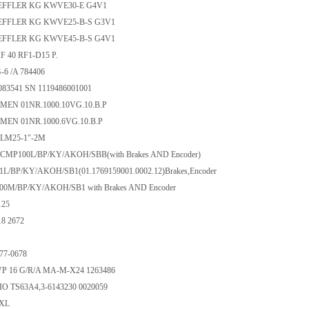
EFFLER KG KWVE30-E G4V1
EFFLER KG KWVE25-B-S G3V1
EFFLER KG KWVE45-B-S G4V1
 40 RF1-D15 P.
6 /A 784406
083541 SN 1119486001001
EN 01NR.1000.10VG.10.B.P
EN 01NR.1000.6VG.10.B.P
e LM25-1"-2M
CMP100L/BP/KY/AKOH/SBB(with Brakes AND Encoder)
/BP/KY/AKOH/SB1(01.1769159001.0002.12)Brakes,Encoder
0M/BP/KY/AKOH/SB1 with Brakes AND Encoder
125
8 2672
77-0678
 16 G/R/A MA-M-X24 1263486
 TS63A4,3-6143230 0020059
0XL