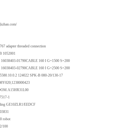
gkzhan.com/
767 adapter threaded connection
1B 1052001
16038403-01790CABLE 160 I G=1500 S=200
16038403-02790CABLE 160 I G=2500 S=200
5580.10.0.2 124022 SPK-B 080-20/130-17
08Y020;1238000423
OM.A15HR31L00
7517-1
pling GE10ZLR1/EEDCF
03831
 robot
/100