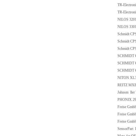
TR-Electro
TR-Electr
NILOS 320
NILOS 330
Schmidt CP
Schmidt CP
Schmidt CP
SCHMIDT C
SCHMIDT C
SCHMIDT C
NITON XL3
REITZ MXE
Jahnsm ller
PHONIX 29
Freise Gm
Freise Gm
Freise Gmb
SensorPart