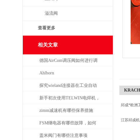
溢流阀
查看更多
相关文章
德国AirCom调压阀如何进行调
压，一分钟了解！
Ahlborn
探究wieland连接器在工业自动
KRACHT
化系统中的即插即用与应用优
新手初次使用TELWIN电焊机，
邱成*欧洲
势
需注意这几点
zimm减速机有哪些保养措施
江苏邱成
FSM继电器有哪些故障，如何
解决
盖米阀门有哪些注意事项