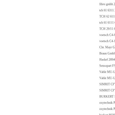
fibro gmbh 
tch 61 6311
TCH 62 611
tch 61 6111
TCH 29/11 
voetsch C4-
voetsch C4-
Chr. Mayr 
Braun Gmb
Haskel 289
Sensopart F
Vahle MU-
Vahle MU-
SIMRIT CF
SIMRIT CF
BURKERT 13
oxytechnik
oxytechnik