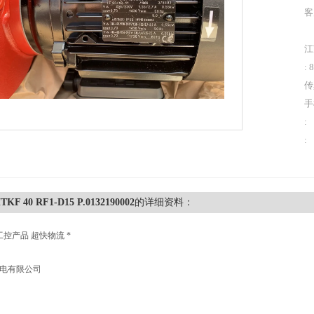
客
江
: 
传
手
:
:
KF 40 RF1-D15 P.0132190002
的详细资料：
工控产品 超快物流 *
机电有限公司