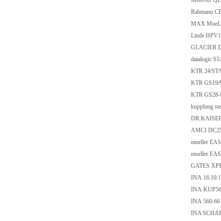
Meto-fer Q
Rahmann CE
MAX MueLL
Linde HPV1
GLACIER D
datalogic 
KTR 24/ST/9
KTR GS19/9
KTR GS28-9
kupplung st
DR.KAISER 
AMCI DC2
moeller E
moeller EA
GATES XPB
INA 16.10.1
INA KUP56
INA 560-66
INA SCHA