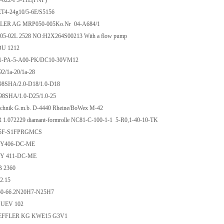
E-022-PS-11L(PNP)
T4-24g10/5-6E/S5156
ER AG MRP050-005Ko.Nr 04-A684/1
05-02L 2528 NO:H2X264S00213 With a flow pump
U 1212
S51-PA-5-A00-PK/DC10-30VM12
2/1a-20/1a-28
8SHA/2.0-D18/1.0-D18
8SHA/1.0-D25/1.0-25
echnik G.m.b. D-4440 Rheine/BoWex M-42
1.072229 diamant-formrolle NC81-C-100-1-1 5-R0,1-40-10-TK
5F-S1FPRGMCS
ASY406-DC-ME
SY 411-DC-ME
 2360
2.15
0-66.2N20H7-N25H7
 UEV 102
EFFLER KG KWE15 G3V1