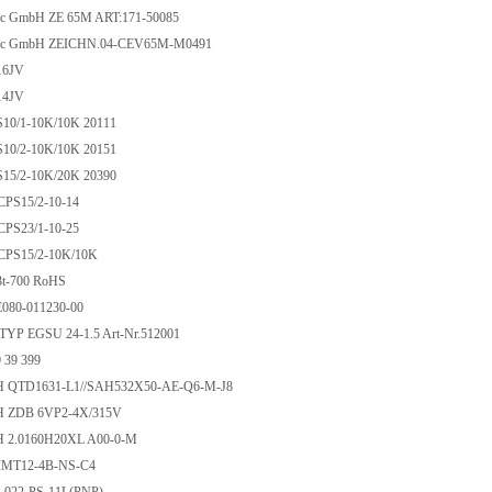
nic GmbH ZE 65M ART:171-50085
onic GmbH ZEICHN.04-CEV65M-M0491
16JV
14JV
S10/1-10K/10K 20111
S10/2-10K/10K 20151
S15/2-10K/20K 20390
PS15/2-10-14
PS23/1-10-25
PS15/2-10K/10K
t-700 RoHS
080-011230-00
 TYP EGSU 24-1.5 Art-Nr.512001
 39 399
bH QTD1631-L1//SAH532X50-AE-Q6-M-J8
bH ZDB 6VP2-4X/315V
H 2.0160H20XL A00-0-M
 IMT12-4B-NS-C4