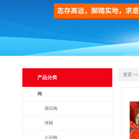
首页
>
产品分类
阀
调压阀
球阀
止回阀