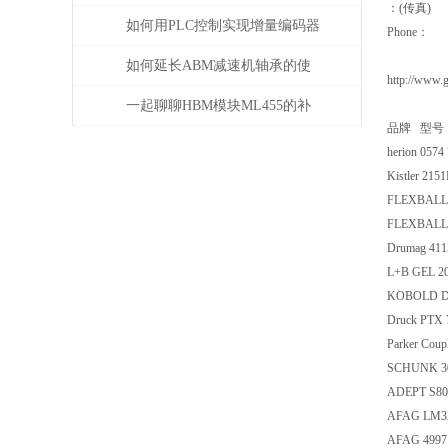
：(传真)
如何用PLC控制实现增量编码器
Phone：
的定位功能？
如何延长ABM减速机轴承的使
http://www.
用寿命
一起聊聊HBM模块ML455的补
品牌 型号
偿问题
herion 0574 
Kistler 215
FLEXBALL 
FLEXBALL 
Drumag 411
L+B GEL 2
KOBOLD D
Druck PTX 
Parker Cou
SCHUNK 3
ADEPT S800
AFAG LM32
AFAG 4997