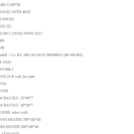
2480.13.00750
 310 022 WITH 49/10
1 620 022
 620 322
62 6011 210 022 WITH 33/11
600
180
GmbH + Co. KG 100.110 GR.01 DIN6885/1 (90-106.985)
H 11610
40/V408-5
S/FE 25-R with 2m cable
US10
US10S
W BAU3X2\ 25*40*7
W BAU2X2\ 20*30*7
4590 valve+coil)
 POST-HEATER 700*160*40
 PRE-HEATER 380*160*40