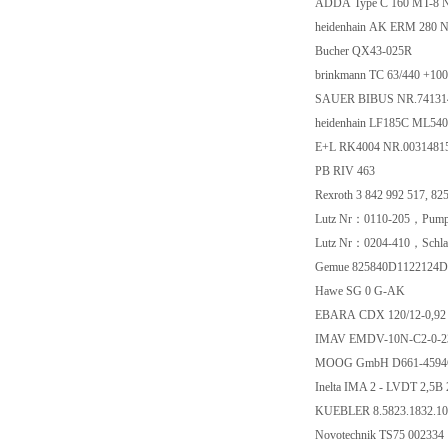
ADDA Type C 160 MT
heidenhain AK ERM 2
Bucher QX43-025R
brinkmann TC 63/44
SAUER BIBUS NR.7
heidenhain LF185C ML5
E+L RK4004 NR.003
PB RIV 463
Rexroth 3 842 992 5
Lutz Nr：0110-205，P
Lutz Nr：0204-410，Sc
Gemue 825840D112
Hawe SG 0 G-AK
EBARA CDX 120/12
IMAV EMDV-10N-C2
MOOG GmbH D661-
Inelta IMA 2 - LVDT 
KUEBLER 8.5823.18
Novotechnik TS75 0