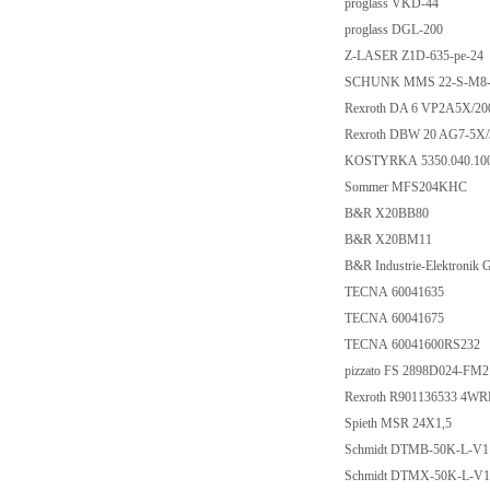
proglass VKD-44
proglass DGL-200
Z-LASER Z1D-635-p
SCHUNK MMS 22-S-M
Rexroth DA 6 VP2A5
Rexroth DBW 20 AG7-
KOSTYRKA 5350.04
Sommer MFS204K
B&R X20BB80
B&R X20BM11
B&R Industrie-Elektr
TECNA 60041635
TECNA 60041675
TECNA 60041600R
pizzato FS 2898D02
Rexroth R901136533
Spieth MSR 24X1,
Schmidt DTMB-50K
Schmidt DTMX-50K-L