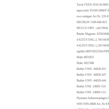
Turck FXEN-XSG16-0
tapeswitch TS16S/1000
ewo-stuttgart Art.Nr.
DEUBLIN 1109-840
MULCO SM5（old 
Binder Magnetic 45501
SALTUS DSG-2, NO:
SALTUS DSG-1,,NO:
mpfiltri 8HP320225
Mahr 6851855
Mahr 3025388
Buhler UNN -44028
Buhler UNN -44028
Buhler UNN -44028
Buhler UNE -24005-
Buhler UNE -24004-
Hymmen Industrieanla
WIN WIN-9000 Art.-