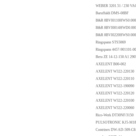
WEBER 3201.51 / 2
Baruffaldi DMS-08
B&R 8BVI0110HWS0.0
B&R 8BVI0014HWD0.
B&R 8BVI0220HWS0.
Ringspann STS506
Ringspann 4457-9011
Beru ZE 14-12-150 A
AXELENT B00-00
AXELENT W322-22
AXELENT W322-22
AXELENT W322-19
AXELENT W322-22
AXELENT W322-22
AXELENT W322-22
Rico-Werk DT30NF/
PULSOTRONIC KJ5
Contrinex DW-AD-50