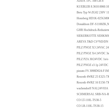
ADDA TFC 100 LB
KUEBLER 8.3610.006
Beru Typ W-ZG02 23
Honsberg HD1K-02
Donaldson DF-S1100
GHR Hochdruck-Reduzi
SIEKERKOTTE SEHKM
AREVA T&D CS*ND/DN
PILZ PNOZ X3 24VAC 2
PILZ PNOZ X4 24VDC 
PILZ PZA 30/24VDC 1
PILZ PNOZ e3.1p 24
pizzato FS 3098D02
Rexroth 4WRZ 25 E32
Rexroth 4WRZ 16 E15
wachendorff NAL2
SCHMERSAL SRB-NA
CO LT-110L-TS38-
CO LR-110L-TS38-