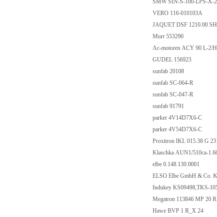
SMW SIN-S-100-LPS-X
VERO 116-010103
JAQUET DSF 1210.00
Murr 553290
Ac-motoren ACY 90 L
GUDEL 156923
sunfab 20108
sunfab SC-064-R
sunfab SC-047-R
sunfab 91791
parker 4V14D7X6-
parker 4V54D7X6-
Proxitron IKL 015.38
Klaschka AUN1/510ca
elbe 0.148.130.0001
ELSO Elbe GmbH & Co
Indukey KS09498,TK
Megatron 113846 MP
Hawe BVP 1 R_X 2