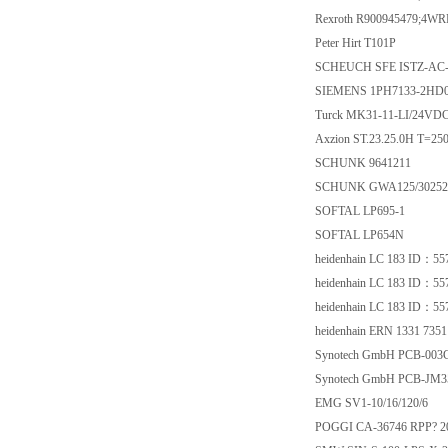
Rexroth R900945479;
Peter Hirt T101P
SCHEUCH SFE ISTZ
SIEMENS 1PH7133-
Turck MK31-11-LI/24
Axzion ST.23.25.0H T
SCHUNK 9641211
SCHUNK GWA125/3
SOFTAL LP695-1
SOFTAL LP654N
heidenhain LC 183 I
heidenhain LC 183 I
heidenhain LC 183 I
heidenhain ERN 1331 7
Synotech GmbH PCB-
Synotech GmbH PCB
EMG SV1-10/16/12
POGGI CA-36746 RPP? 