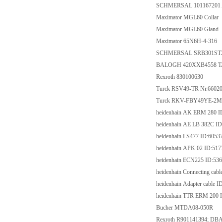
SCHMERSAL 10116720
Maximator MGL60 Co
Maximator MGL60 G
Maximator 65N6H-4
SCHMERSAL SRB30
BALOGH 420XXB455
Rexroth 830100630
Turck RSV49-TR Nr.
Turck RKV-FBY49YE-
heidenhain AK ERM 2
heidenhain AE LB 382
heidenhain LS477 ID
heidenhain APK 02 I
heidenhain ECN225 I
heidenhain Connecting
heidenhain Adapter ca
heidenhain TTR ERM 
Bucher MTDA08-0
Rexroth R901141394;