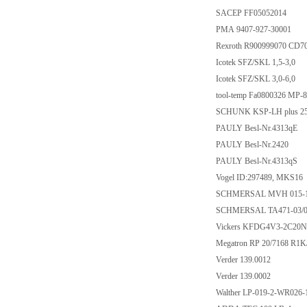
SACEP FF0505201
PMA 9407-927-300
Rexroth R900999070 
Icotek SFZ/SKL 1,5-
Icotek SFZ/SKL 3,0-
tool-temp Fa0800326
SCHUNK KSP-LH plu
PAULY Besl-Nr.431
PAULY Besl-Nr.24
PAULY Besl-Nr.431
Vogel ID:297489, 
SCHMERSAL MVH 01
SCHMERSAL TA471-03
Vickers KFDG4V3-2
Megatron RP 20/7168
Verder 139.0012
Verder 139.0002
Walther LP-019-2-WR