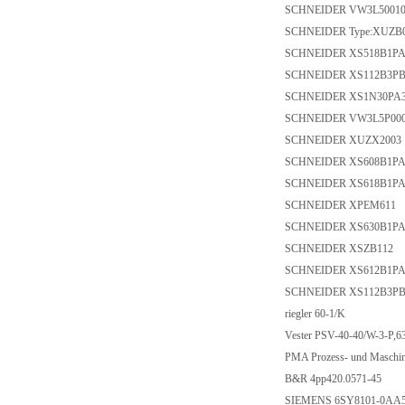
SCHNEIDER VW3L
SCHNEIDER Type:
SCHNEIDER XS518
SCHNEIDER XS112
SCHNEIDER XS1N3
SCHNEIDER VW3L
SCHNEIDER XUZX
SCHNEIDER XS608
SCHNEIDER XS618
SCHNEIDER XPEM
SCHNEIDER XS630
SCHNEIDER XSZB
SCHNEIDER XS612
SCHNEIDER XS112
riegler 60-1/K
Vester PSV-40-40/W-3
PMA Prozess- und Masc
B&R 4pp420.0571-
SIEMENS 6SY8101