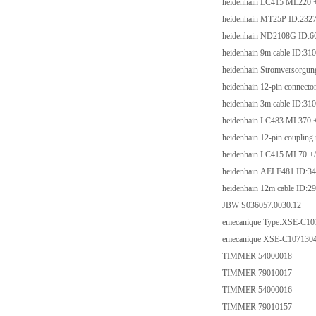
heidenhain LC415 ML2
heidenhain MT25P ID
heidenhain ND2108G 
heidenhain 9m cable 
heidenhain Stromverso
heidenhain 12-pin conn
heidenhain 3m cable 
heidenhain LC483 ML
heidenhain 12-pin coup
heidenhain LC415 ML7
heidenhain AELF481 
heidenhain 12m cable 
JBW S036057.0030.
emecanique Type:XS
emecanique XSE-C1
TIMMER 5400001
TIMMER 7901001
TIMMER 5400001
TIMMER 7901015