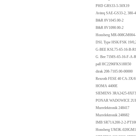
PHD GRS33-5-50X
Aviteq SAE-GS33-2, 3
B&R 8V1045.00-2
B&R 8V1090.00-2
Honsberg MR-008G
DSL Type HSK/FSK 19/0
G-BEE KSL75-65-16
G. Bee 71MS-65-16-
pall HC2296FKS18
dirak 208-7105.00-0
Rexroth FESE 40 CA-
HOMA 4400E
SIEMENS 3RA2425-
PONAR WADOWICE 2U
Murrelektronik 2484
Murrelektronik 2486
IMB SR71A200-2-2-
Honsberg UM3K-02