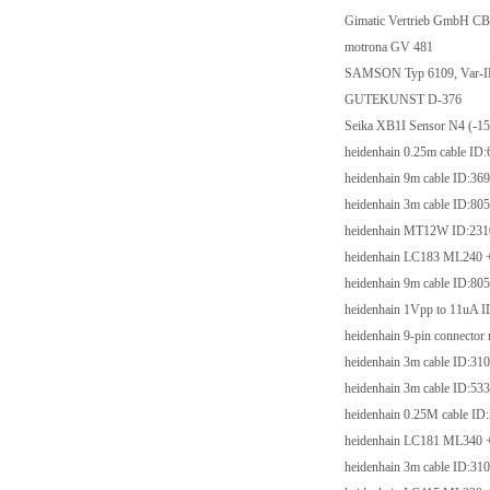
Gimatic Vertrieb Gm
motrona GV 481
SAMSON Typ 6109, Va
GUTEKUNST D-3
Seika XB1I Sensor N4 (-
heidenhain 0.25m cabl
heidenhain 9m cable 
heidenhain 3m cable 
heidenhain MT12W ID
heidenhain LC183 ML2
heidenhain 9m cable 
heidenhain 1Vpp to 1
heidenhain 9-pin conne
heidenhain 3m cable 
heidenhain 3m cable 
heidenhain 0.25M cab
heidenhain LC181 ML3
heidenhain 3m cable 