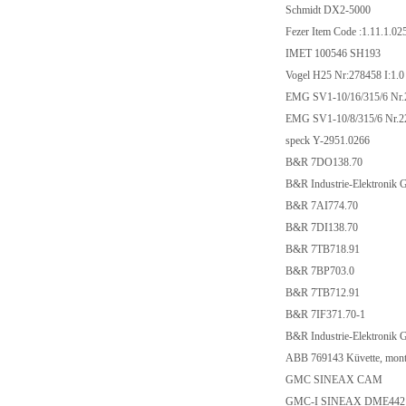
Schmidt DX2-5000
Fezer Item Code :1.11.
IMET 100546 SH19
Vogel H25 Nr:278458 
EMG SV1-10/16/315/6
EMG SV1-10/8/315/6
speck Y-2951.0266
B&R 7DO138.70
B&R Industrie-Elektr
B&R 7AI774.70
B&R 7DI138.70
B&R 7TB718.91
B&R 7BP703.0
B&R 7TB712.91
B&R 7IF371.70-1
B&R Industrie-Elektro
ABB 769143 Küvette,
GMC SINEAX CA
GMC-I SINEAX DM