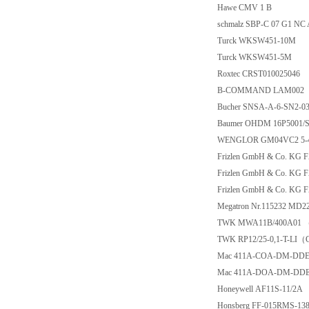
Hawe CMV 1 B
schmalz SBP-C 07 G1
Turck WKSW451-1
Turck WKSW451-
Roxtec CRST010025
B-COMMAND LAM
Bucher SNSA-A-6-S
Baumer OHDM 16P5
WENGLOR GM04VC
Frizlen GmbH & Co.
Frizlen GmbH & Co.
Frizlen GmbH & Co.
Megatron Nr.115232 
TWK MWA11B/400A
TWK RP12/25-0,1-
Mac 411A-COA-DM-
Mac 411A-DOA-DM-
Honeywell AF11S-1
Honsberg FF-015RMS