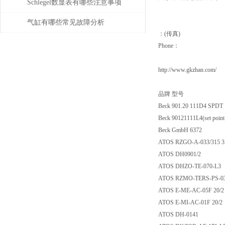
Schlegel数显表有哪些注意事项
气缸有哪些常见故障分析
：(传真)
Phone：
http://www.gkzhan.com/
品牌 型号
Beck 901.20 111D4
Beck 90121111L4(set point 
Beck GmbH 6372
ATOS RZGO-A-033/
ATOS DH0901/2
ATOS DHZO-TE-07
ATOS RZMO-TERS-PS
ATOS E-ME-AC-05F
ATOS E-MI-AC-01F 
ATOS DH-0141