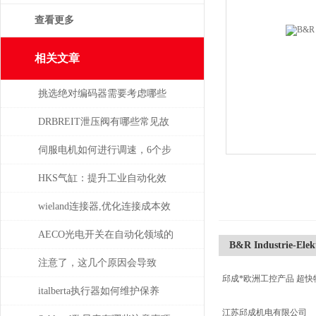
查看更多
相关文章
挑选绝对编码器需要考虑哪些
问题
DRBREIT泄压阀有哪些常见故
障
伺服电机如何进行调速，6个步
骤轻松解决！
HKS气缸：提升工业自动化效
率的关键组件
wieland连接器,优化连接成本效
益
AECO光电开关在自动化领域的
B&R Industrie-Ele
与应用
注意了，这几个原因会导致
邱成*欧洲工控产品 超快
TELWIN电焊机出现漏电现象
italberta执行器如何维护保养
江苏邱成机电有限公司