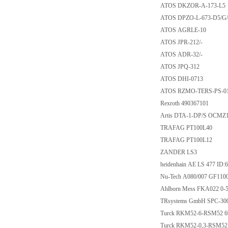
ATOS DKZOR-A-17
ATOS DPZO-L-673-
ATOS AGRLE-10
ATOS JPR-212/-
ATOS ADR-32/-
ATOS JPQ-312
ATOS DHI-0713
ATOS RZMO-TERS-P
Rexroth 490367101
Artis DTA-1-DP/S OC
TRAFAG PT100L4
TRAFAG PT100L1
ZANDER LS3
heidenhain AE LS 477 
Nu-Tech A080/007 G
Ahlborn Mess FKA022
TRsystems GmbH SPC-3
Turck RKM52-6-RSM
Turck RKM52-0,3-RS