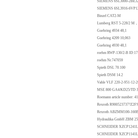
SIEMENS 6SL3000-
SIEMENS 6SL3916-
Binzel CAT2-M
Lumberg RST 5-228
Guehring 4934 48,1
Guehring 4209 10,0
Guehring 4930 48,1
roehm RWP-130/2-B 
roehm Nr.747059
Spieth DSL 70.100
Spieth DSM 14.2
Vahle VLF 220-2-951-12
MSE 800 GA4/KD25/
Roemann article numb
Rexroth R900523737?
Rexroth ABZMM100-1
Hydraulika GmbH ZBM 
SCHNEIDER XZCP1
SCHNEIDER XZCP1