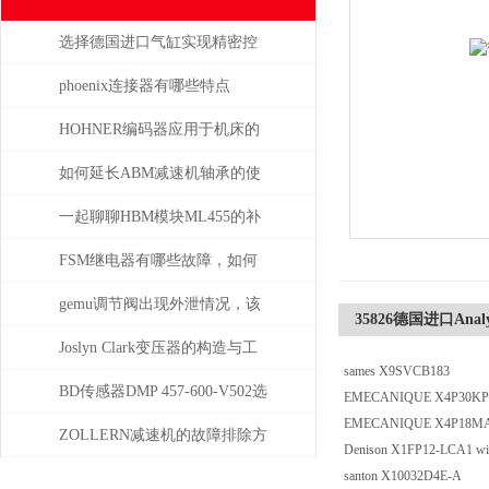
选择德国进口气缸实现精密控
制和动力传输
phoenix连接器有哪些特点
HOHNER编码器应用于机床的
位移测量和主轴控制
如何延长ABM减速机轴承的使
用寿命
一起聊聊HBM模块ML455的补
偿问题
FSM继电器有哪些故障，如何
解决
gemu调节阀出现外泄情况，该
35826德国进口Analy
如何处理
Joslyn Clark变压器的构造与工
sames X9SVCB183
作原理
BD传感器DMP 457-600-V502选
EMECANIQUE X4P30
EMECANIQUE X4P1
择使用注意事项
ZOLLERN减速机的故障排除方
Denison X1FP12-LCA1 w
santon X10032D4E-A
法有哪些