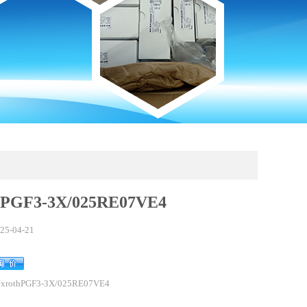
hPGF3-3X/025RE07VE4
25-04-21
xrothPGF3-3X/025RE07VE4