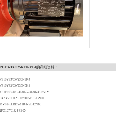
hPGF3-3X/025RE07VE4
的详细资料：
4WE10Y33/CW230N9K4
4WE10Y33/CW230N9K4
WRTE10V50L-41/6EG24N9K431/A1M
REXA4VSO125DR/30R-PPB13N00
11V0145LRDS/11R-NSD12N00
2FO107/61R-PPB05