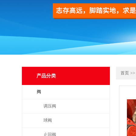
首页
>
产品分类
阀
调压阀
球阀
止回阀