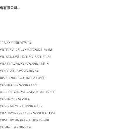
电有限公司--
GF3-3X/025RE07VE4
WRTE16V125L-4X/6EG24K31/A1M
WR16E1-125L1X/315G15K31/C1M
WRAE10W60-2X/G24N9K31/F1V
WE10C20B/AW220-50NZ4
10VSO28DRG/31R-PPA12N00
4WE6D6X/EG24N9K4+Z5L
DREPE6C-2X/25EG24N9K31/F1V=00
WE6D62/EG24N9K4
WE6E73-62/EG110N9K4/A12
WRZ10W8-50-7X/6EG24N9EK4/D3M
WRSE10V50-3X/G24K0/A1V-280
WE6J62/EW230N9K4