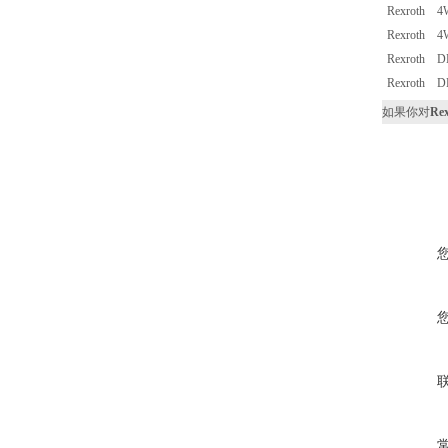
Rexroth 4
Rexroth 4
Rexroth D
Rexroth D
如果你对
Re