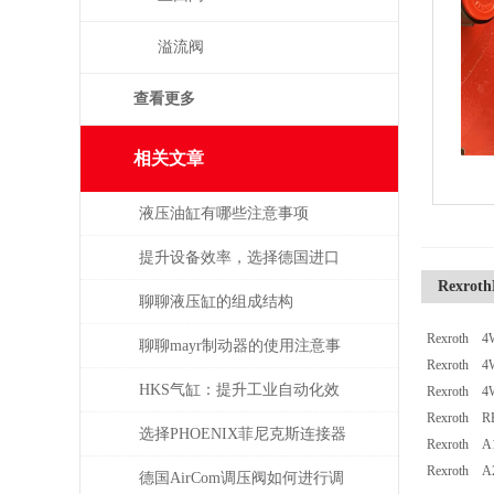
溢流阀
查看更多
相关文章
液压油缸有哪些注意事项
提升设备效率，选择德国进口
Rexrot
SPECK泵备件
聊聊液压缸的组成结构
Rexroth 
聊聊mayr制动器的使用注意事
Rexroth 
项
HKS气缸：提升工业自动化效
Rexroth 4
Rexroth 
率的关键组件
选择PHOENIX菲尼克斯连接器
Rexroth A
Rexroth A
时需考虑哪些问题？
德国AirCom调压阀如何进行调